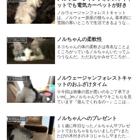
ットでも電気カーペットが好き
ノルウェージャンフォレストキャット
は、ノルウェー原産の猫ちゃん 基本的に
雪国の寒いところで生活できるような体
のしくみノルウェージャンフォレストキ
ャットのノルちゃん 電気カーペットがた
まらない・・・これにゃに？あったかい
ノルちゃんの柔軟性
ぐうたら日記
にゃごろんごろんこの勝...
ネコちゃんの体の柔軟さは有名なことよ
くころがっているノルちゃんいたってふ
つうなんだ。ただおなかみせてころがっ
てるだけおや？やわらかいね。でも、そ
れくらいおどろかないよ(adsbygoogle =
window.adsbygoogle || ...
ノルウェージャンフォレストキャ
ぐうたら日記
ットのおふざけタイム
※今回は画像の質が悪いのをご了承下さ
いm(__)mノルちゃんウキウキこちらを見
ています『遊んでくれるの～』ここはの
ぼれなかった！！こっちこっち！にゃに
ゃにゃもっとあそんで～つぎつぎ～おし
りつづきます・・・こんどはガード 超え
ノルちゃんへのプレゼント
ぐうたら日記
ジャ～ンプおっと...
１１歳に昨日なったノルちゃん💛プレゼ
ントでおもちゃをもらいました(^^♪また
たびの木付きのネコじゃらし💛またたび