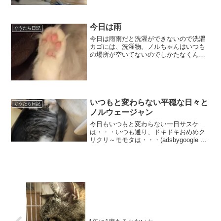
の匂い付きお魚ケリケリ💛遊んでくれる
といいなぁ！
今日は雨
ぐうたら日記
今日は雨雨だと洗濯ができないので洗濯
カゴには、洗濯物。ノルちゃんはいつも
の場所が空いてないのでしかたなくん？
そこは？赤ちゃん用のベビーカーアタッ
チベットの上既に自分のものだと思って
る・・・呼びかけるとひとまず目をあけ
るこっちがねむくなるくら...
いつもと変わらない平穏な日々と
ぐうたら日記
ノルウェージャン
今日もいつもと変わらない一日サスケ
は・・・いつも通り、ドキドキおめめク
リクリ～モモタは・・・(adsbygoogle =
window.adsbygoogle || []).push({});ちょっ
と不信感のある目で・・・ノルは・・・
あいか...