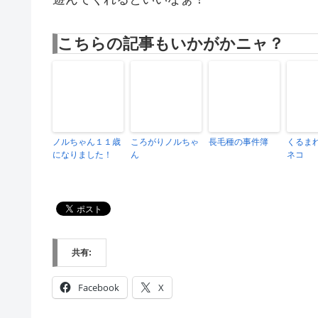
こちらの記事もいかがかニャ？
ノルちゃん１１歳
ころがりノルちゃ
長毛種の事件簿
くるま
になりました！
ん
ネコ
共有:
Facebook
X