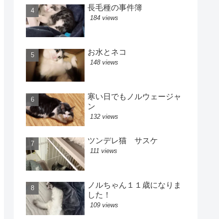
長毛種の事件簿
184 views
お水とネコ
148 views
寒い日でもノルウェージャ
ン
132 views
ツンデレ猫 サスケ
111 views
ノルちゃん１１歳になりま
した！
109 views