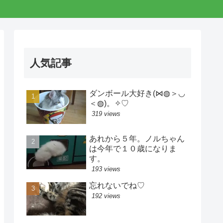
人気記事
ダンボール大好き(⋈◍＞◡
＜◍)。✧♡
319 views
あれから５年。ノルちゃん
は今年で１０歳になりま
す。
193 views
忘れないでね♡
192 views