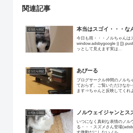
関連記事
本当はスゴイ・・・な
ぐうたら日記
今日も雨・・・ノルちゃんはズブ
window.adsbygoogle 
ッとして見えます実は...
あぴーる
ぐうたら日記
ブログサークル仲間のノルち
ておらず、ご覧いただけなか
ます⇒ちゃんと反映してくれよ
ノルウェイジャンとス
ぐうたら日記
いつになく真剣な表情のノル
る・・・スズメさん登場(adsbygoogl
す微動だにしないノル...