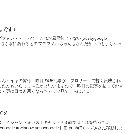
んです♪
ヌレ・・・って、これお風呂後じゃない(adsbygoogle =
|| []).push({});水に濡れるとモフモフノルちゃんもなんだかいつもよりシュ
ゃんヒイキの皆様：昨日のUP記事が、ブロサー上で暫く反映され
った方もいらっしゃるかと思いますので、昨日の記事を貼っておき
～更に目つき悪くなっちゃうゾ見てくらはい...
ズメ
ウェイジャンフォレストキャット♀３歳実はこれを待ってい
e = window.adsbygoogle || []).push({});スズメさん移動しま