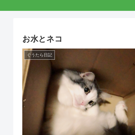
お水とネコ
ぐうたら日記