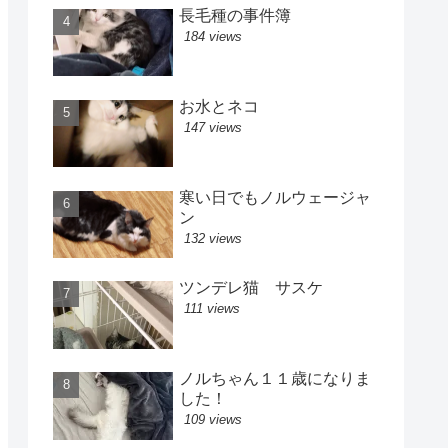
長毛種の事件簿
184 views
お水とネコ
147 views
寒い日でもノルウェージャ
ン
132 views
ツンデレ猫 サスケ
111 views
ノルちゃん１１歳になりま
した！
109 views