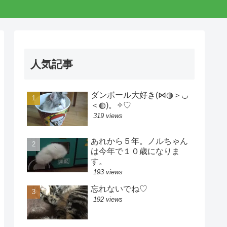
人気記事
ダンボール大好き(⋈◍＞◡
＜◍)。✧♡
319 views
あれから５年。ノルちゃん
は今年で１０歳になりま
す。
193 views
忘れないでね♡
192 views