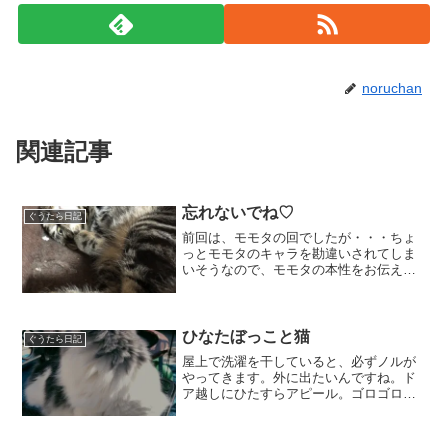
noruchan
関連記事
忘れないでね♡
ぐうたら日記
前回は、モモタの回でしたが・・・ちょ
っとモモタのキャラを勘違いされてしま
いそうなので、モモタの本性をお伝えす
ると・・・こんな感じのひねくれっぷり
♡で、今回は・・・こんなの。これはだ
れでしょう！？そうです！ももたの兄弟
猫サスケくん。そういえば...
ひなたぼっこと猫
ぐうたら日記
屋上で洗濯を干していると、必ずノルが
やってきます。外に出たいんですね。ド
ア越しにひたすらアピール。ゴロゴロっ
と、体中に砂埃をつけ気持ちよさそうに
転がっています。イスの上に乗り、ひな
たぼっこ。ん？何かに気付いたみたい視