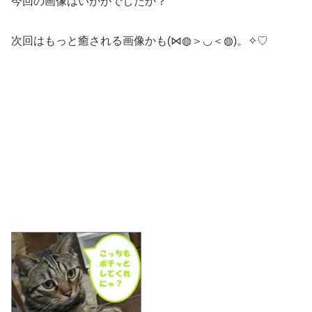
今回の画像はいかがでしたか？
次回はもっと癒される画像かも(⋈◍＞◡＜◍)。✧♡