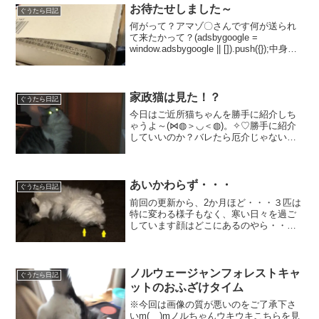
線の先には・・・コヤツ（...
お待たせしました～
ぐうたら日記
何がって？アマゾ〇さんです何が送られ
て来たかって？(adsbygoogle =
window.adsbygoogle || []).push({});中身は
既にありませんよ・・・ダンボール好き
ノルちゃんはすかさず・・・既に眠そう
です片耳はお...
家政猫は見た！？
ぐうたら日記
今日はご近所猫ちゃんを勝手に紹介しち
ゃうよ～(⋈◍＞◡＜◍)。✧♡勝手に紹介
していいのか？バレたら厄介じゃない？
大丈夫大丈夫♪(adsbygoogle =
window.adsbygoogle || []).push({});ん～見
える見え...
あいかわらず・・・
ぐうたら日記
前回の更新から、2か月ほど・・・３匹は
特に変わる様子もなく、寒い日々を過ご
しています顔はどこにあるのやら・・・
体は上顔は下( ﾟДﾟ)人文字ですか？・・・
「つ？」(adsbygoogle =
window.adsbygoogle || []...
ノルウェージャンフォレストキャ
ぐうたら日記
ットのおふざけタイム
※今回は画像の質が悪いのをご了承下さ
いm(__)mノルちゃんウキウキこちらを見