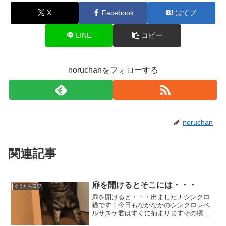
X
Facebook
はてブ
LINE
コピー
noruchanをフォローする
noruchan
関連記事
扉を開けるとそこには・・・
ぐうたら日記
扉を開けると・・・出ました！シンクロ
猫です！今日もなかなかのシンクロレベ
ルサスケ君はすぐに捕まりますその頃モ
モタはスタコラサッサ＝＝＝⇒と行方知