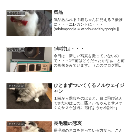
れず(adsbygoogle = window.adsbygoogle
|| []).push(...
気品
ぐうたら日記
気品あふれる？猫ちゃんに見える？優雅
に・・・エレガントに・・・
(adsbygoogle = window.adsbygoogle ||
[]).push({});そして・・・優雅になりきれ
ないネコたち凛々しくみせようとした
ら、横にトイレット...
1年前は・・・
ぐうたら日記
今日は、新しい写真を撮っていないの
で・・・1年前はどうだったかなぁ、と前
の画像をみています。（このブログ開始
前） (adsbygoogle = window.adsbygoogle
|| []).push({});あれ？今と変わらないむし
ろ...
ひとまずついてくるノルウェイジ
ぐうたら日記
ャン
１階から階段をのぼると、目に飛び込ん
できたのはこの二匹ノルちゃんとサスケ
くんサスケは既に逃げようか検討中すか
さず真横にあるケージの中に入るサスケ
くんでも今日はちょおとご機嫌なのでお
尻あがっちゃう( *´艸｀)(adsbygoogle =
長毛種の悲哀
ぐうたら日記
w...
長毛種のネコを飼っている方なら、こん