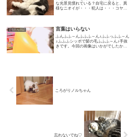
な光景見慣れている？自宅に戻ると、異
様なニオイが・・・犯人は・・・コヤツ
です。もうね、速攻捕まえますよ。本人
もわかってるんです。・・・洗われ
る！・・・ってね。で、結果が ↓お尻
を洗われ、貧相になります。...
言葉はいらない
ぐうたら日記
ふんふふ～んふふふ～ん♪ふふっふふ～ん
♪ふふふシッポで髪の毛ふふふ～ん♪手抜
きです。今回の画像はいかがでしたか？
次回はもっと癒される画像かも(⋈◍＞◡
＜◍)。✧♡(adsbygoogle =
window.adsbygoogle || []...
ころがりノルちゃん
忘れないでね♡