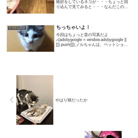
格好をしているネコが・・・ちょっと回
り込んで見てみると・・・なんだこのポ
ーズは！？ネコでは既に無いです
ね。。。で、これしかネタがないので、
今朝のノルちゃん。今朝も、外に出たい
よ～と、訴えています。日差しが...
ちっちゃいよ！
ぐうたら日記
今回はちょっと昔の写真だよ
♪(adsbygoogle = window.adsbygoogle ||
[]).push({});ノルちゃんは、ペットショッ
プにならんでいましたその時のショップ
ホームページの画像だよペットショップ
にいた時から、...
やはり猫だったか