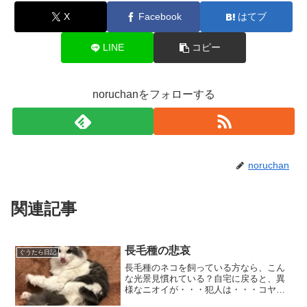
X
Facebook
はてブ
LINE
コピー
noruchanをフォローする
noruchan
関連記事
長毛種の悲哀
ぐうたら日記
長毛種のネコを飼っている方なら、こん
な光景見慣れている？自宅に戻ると、異
様なニオイが・・・犯人は・・・コヤツ
です。もうね、速攻捕まえますよ。本人