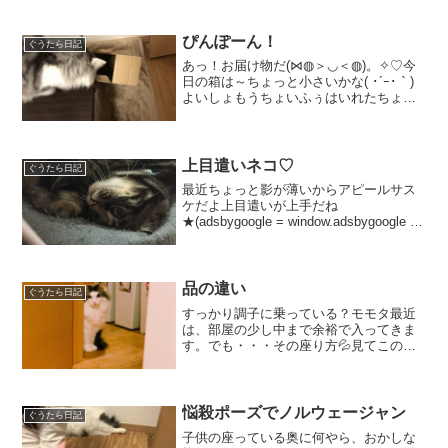
もわかってるんです。・・・洗われ
る！・・・ってね。で、結果が ↓お尻
を洗われ、貧相になります。...
ぴんぽーん！
ぐうたら日記
あっ！お届け物だ(⋈◍＞◡＜◍)。✧♡今
日の箱は～ちょっと小さいかな( ･´ｰ･｀)
よいしょもうちょいふぅはいれたちょっ
とペロっとしてみるやっぱり狭いかなよ
いしょよいしょやっとでれた～今日の画
像は癒されましたか？次回はもっと可愛
い画像かも(...
上目遣いネコ♡
ぐうたら日記
最近ちょっと影が薄いからアピールサス
ケだよ上目遣いが上手だね
★(adsbygoogle = window.adsbygoogle ||
[]).push({});誰よりも黒目がまん丸になる
サスケくんこれでもモモタの方がいい？
変わらない？★今...
品の違い
ぐうたら日記
すっかり調子に乗っている？モモタ最近
は、部屋の少し中まで余裕で入ってきま
す。でも・・・その座り方💦見てこの違
い！ノル様はちゃんとお手々揃えてます
よ～今回の画像はいかがでしたか？次回
はもっと癒される画像かも(⋈◍＞◡＜
◍)。✧♡ブロトピ：ブロ...
悩殺ポーズでノルウェージャン
ぐうたら日記
子供の座っている奥に何やら、おかしな