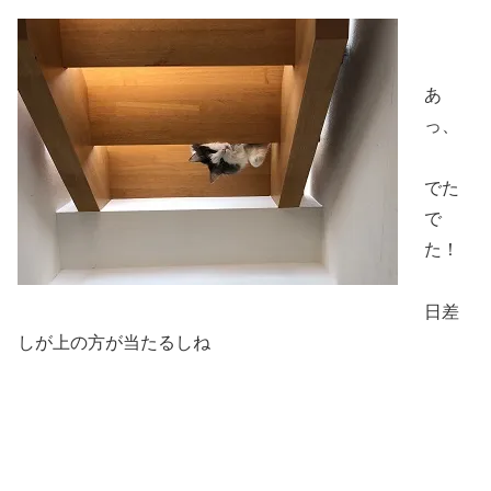
あ
っ、
でた
で
た！
日差
しが上の方が当たるしね