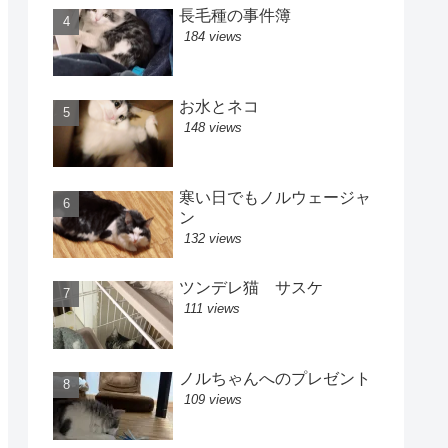
長毛種の事件簿
184 views
お水とネコ
148 views
寒い日でもノルウェージャ
ン
132 views
ツンデレ猫 サスケ
111 views
ノルちゃんへのプレゼント
109 views