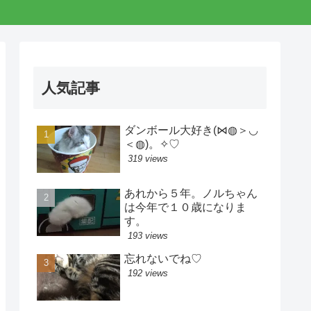
人気記事
ダンボール大好き(⋈◍＞◡
＜◍)。✧♡
319 views
あれから５年。ノルちゃん
は今年で１０歳になりま
す。
193 views
忘れないでね♡
192 views