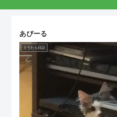
あぴーる
ぐうたら日記